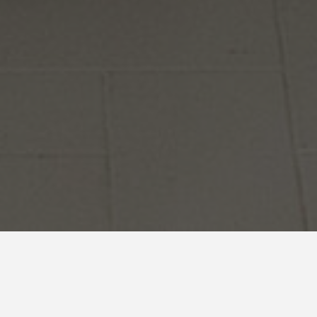
Chambre Pio
Grande chambre avec 2 lits séparés 80 x 190
Climatisation